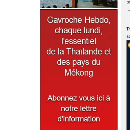
p
...
TH
s