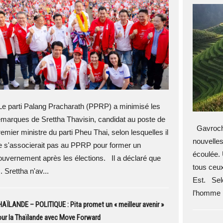
e parti Palang Pracharath (PPRP) a minimisé les
emarques de Srettha Thavisin, candidat au poste de
Gavroche
remier ministre du parti Pheu Thai, selon lesquelles il
nouvelles
e s'associerait pas au PPRP pour former un
écoulée. 
ouvernement après les élections. Il a déclaré que
tous ceux
 Srettha n'av...
Est. Selo
l’homme 
AÏLANDE – POLITIQUE : Pita promet un « meilleur avenir »
ur la Thaïlande avec Move Forward