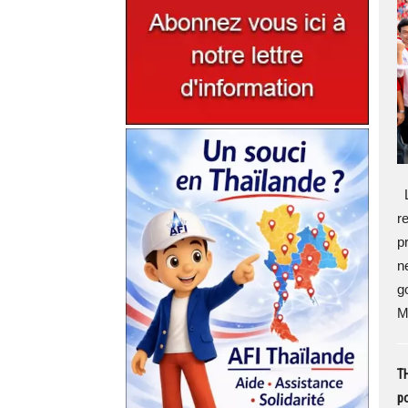
L
r
p
n
g
M.
TH
po