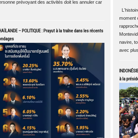
ersonne prévoyant des activités doit les annuler car
L'histoir
moment où
rapproche
AÏLANDE – POLITIQUE : Prayut à la traîne dans les récents
Montevide
ondages
navire, t
avec plus
INDONÉSIE 
à la prési