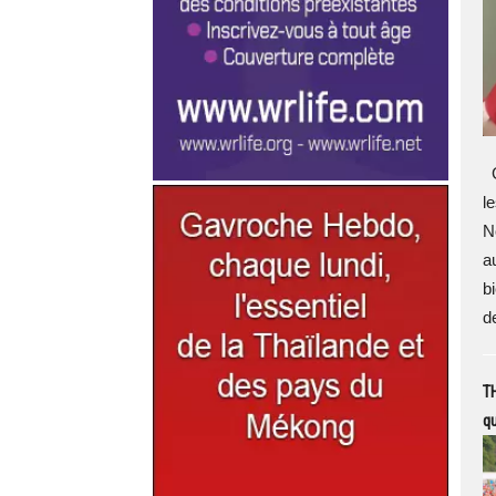
G
l
N
a
b
d
TH
qu