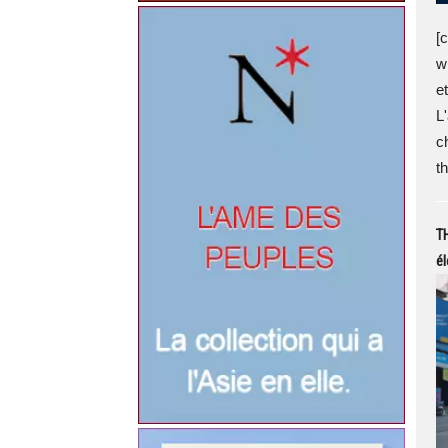
[
w
e
L
c
th
T
él