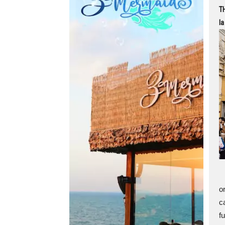
TH
la
L
o
ca
f