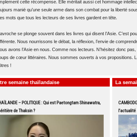
mplement cette récompense. Elle méritait aussi cet hommage intelle
oujours manié qu’une seule arme dans son combat pour la liberté sous
es mots que tous les lecteurs de ses livres gardent en tête.
avroche se plonge souvent dans les livres qui disent l’Asie. C’est pou
ifférente. Nous nourrissons le débat, la réflexion, l’envie de comprendre
ous avons l’Asie en nous. Comme nos lecteurs. N’hésitez donc pas, v
oups de cœur littéraires. Nous sommes ouverts à vos propositions. 
tres !
tre semaine thaïlandaise
La semai
HAÏLANDE – POLITIQUE : Qui est Paetongtarn Shinawatra,
CAMBODGE 
héritière de Thaksin ?
l’actualit