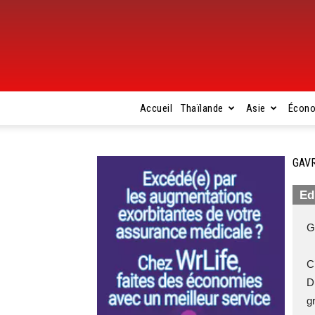
Accueil
Thaïlande
Asie
Écon
GAVR
Ed
G
C
D
g