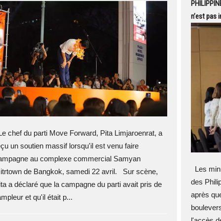
PHILIPPINE
n’est pas 
e chef du parti Move Forward, Pita Limjaroenrat, a
eçu un soutien massif lorsqu'il est venu faire
ampagne au complexe commercial Samyan
Les minis
itrtown de Bangkok, samedi 22 avril. Sur scène,
des Phili
ita a déclaré que la campagne du parti avait pris de
après que
ampleur et qu'il était p...
boulevers
l'accès d