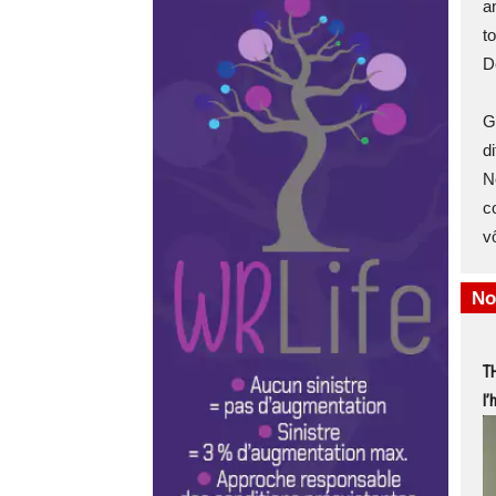
a
t
D
G
d
N
c
vô
No
T
l’