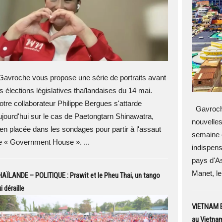
avroche vous propose une série de portraits avant
es élections législatives thaïlandaises du 14 mai.
otre collaborateur Philippe Bergues s'attarde
Gavroche
ujourd'hui sur le cas de Paetongtarn Shinawatra,
nouvelles
ien placée dans les sondages pour partir à l'assaut
semaine é
e « Government House ». ...
indispens
pays d'A
Manet, le 
AÏLANDE – POLITIQUE : Prawit et le Pheu Thai, un tango
i déraille
VIETNAM EX
au Vietnam