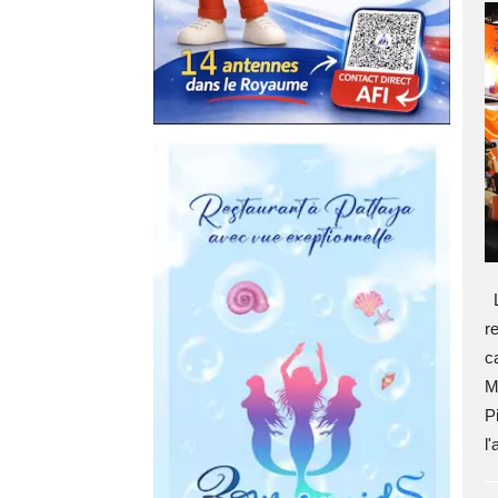
L
r
c
M
P
l'