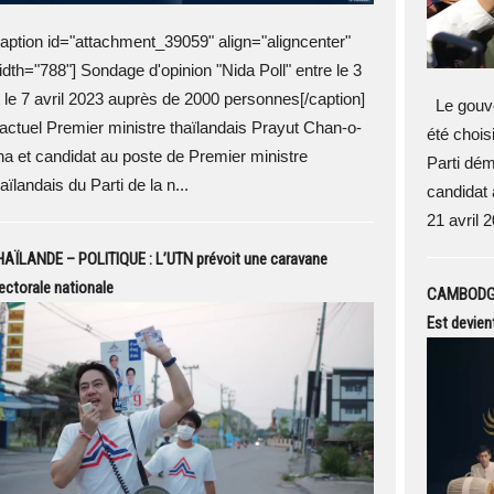
caption id="attachment_39059" align="aligncenter"
idth="788"] Sondage d'opinion "Nida Poll" entre le 3
t le 7 avril 2023 auprès de 2000 personnes[/caption]
Le gouve
'actuel Premier ministre thaïlandais Prayut Chan-o-
été choisi
ha et candidat au poste de Premier ministre
Parti dém
aïlandais du Parti de la n...
candidat à
21 avril 
HAÏLANDE – POLITIQUE : L’UTN prévoit une caravane
ectorale nationale
CAMBODGE 
Est devient